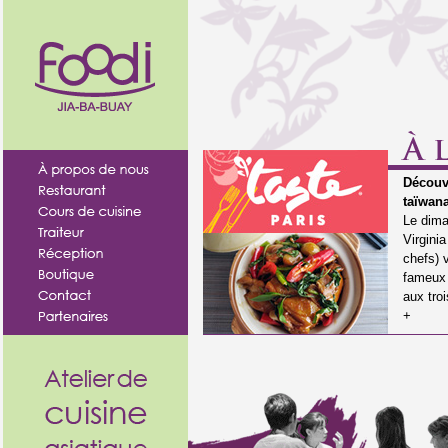
Découvr
taïwana
Le dima
Virgini
chefs) 
fameux 
aux tro
+